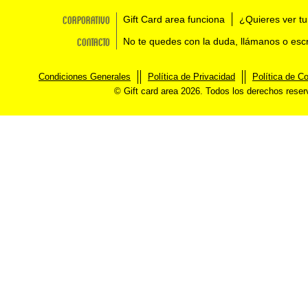
Corporativo
Gift Card area funciona
¿Quieres ver tu
Contacto
No te quedes con la duda, llámanos o esc
Condiciones Generales
Política de Privacidad
Política de C
© Gift card area 2026. Todos los derechos rese