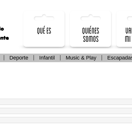
lo
Qué es
Quiénes
Va
somos
mi
ente
Deporte
Infantil
Music & Play
Escapada