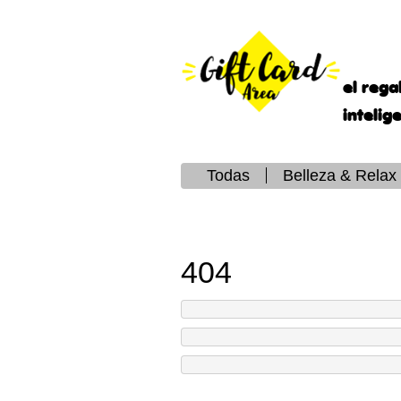
el rega
intelig
Todas
Belleza & Relax
404