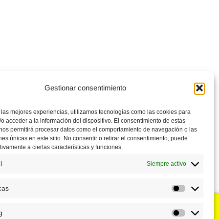
Gestionar consentimiento
 las mejores experiencias, utilizamos tecnologías como las cookies para
o acceder a la información del dispositivo. El consentimiento de estas
 nos permitirá procesar datos como el comportamiento de navegación o las
ones únicas en este sitio. No consentir o retirar el consentimiento, puede
tivamente a ciertas características y funciones.
l
Siempre activo
cas
Estadístic
g
u negocio?
Puntos de venta
Marketing