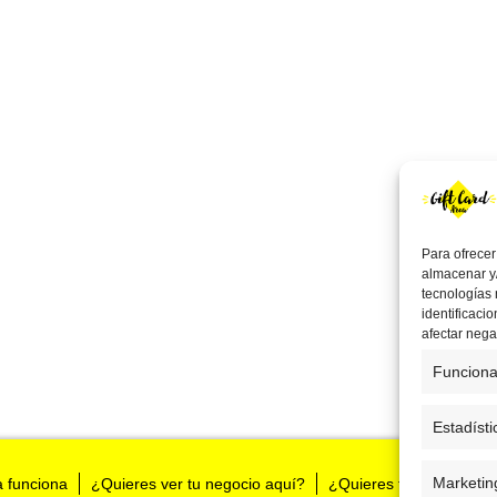
Para ofrecer
almacenar y/
tecnologías
identificaci
afectar nega
Funciona
Estadísti
Marketin
a funciona
¿Quieres ver tu negocio aquí?
¿Quieres tenernos en t