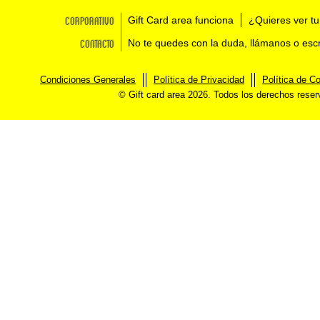
Corporativo
Gift Card area funciona
¿Quieres ver tu
Contacto
No te quedes con la duda, llámanos o esc
Condiciones Generales
Política de Privacidad
Política de C
© Gift card area 2026. Todos los derechos rese