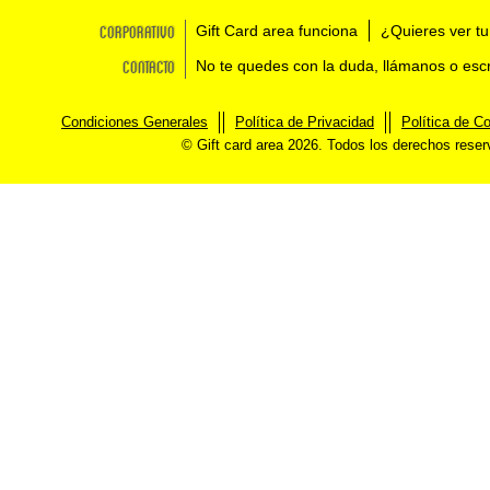
Corporativo
Gift Card area funciona
¿Quieres ver tu
Contacto
No te quedes con la duda, llámanos o esc
Condiciones Generales
Política de Privacidad
Política de C
© Gift card area 2026. Todos los derechos rese