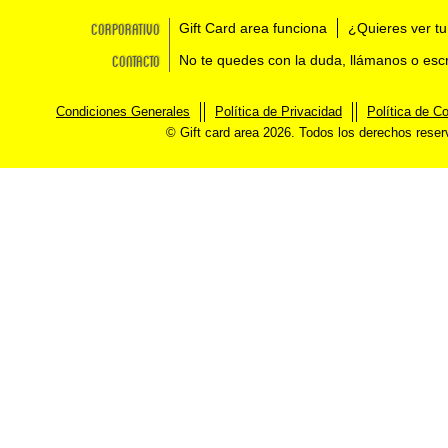
Corporativo
Gift Card area funciona
¿Quieres ver tu
Contacto
No te quedes con la duda, llámanos o esc
Condiciones Generales
Política de Privacidad
Política de C
© Gift card area 2026. Todos los derechos rese