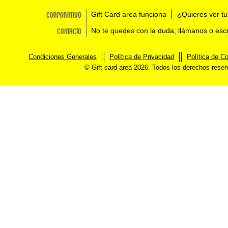
Corporativo
Gift Card area funciona
¿Quieres ver tu
Contacto
No te quedes con la duda, llámanos o esc
Condiciones Generales
Política de Privacidad
Política de C
© Gift card area 2026. Todos los derechos rese