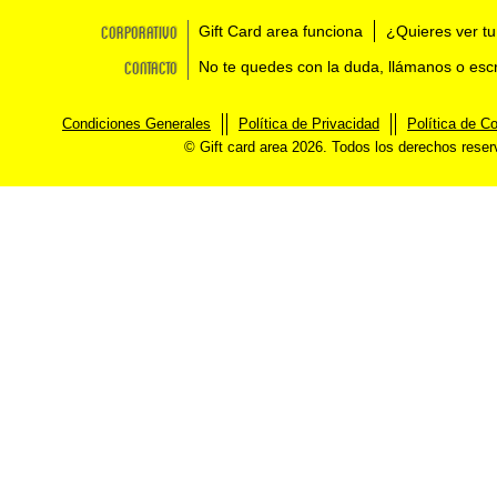
Corporativo
Gift Card area funciona
¿Quieres ver tu
Contacto
No te quedes con la duda, llámanos o esc
Condiciones Generales
Política de Privacidad
Política de C
© Gift card area 2026. Todos los derechos rese