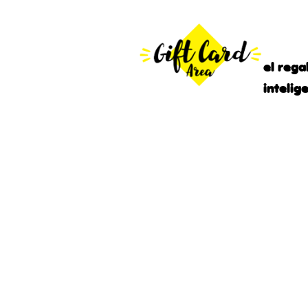
el rega
intelig