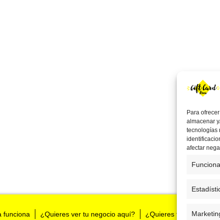
Para ofrecer
almacenar y/
tecnologías
identificaci
afectar nega
Funciona
Estadísti
Marketin
a funciona
¿Quieres ver tu negocio aquí?
¿Quieres tenernos en t