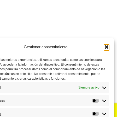
Gestionar consentimiento
 las mejores experiencias, utilizamos tecnologías como las cookies para
o acceder a la información del dispositivo. El consentimiento de estas
 nos permitirá procesar datos como el comportamiento de navegación o las
ones únicas en este sitio. No consentir o retirar el consentimiento, puede
tivamente a ciertas características y funciones.
l
Siempre activo
cas
Estadístic
g
u negocio?
Puntos de venta
Marketing