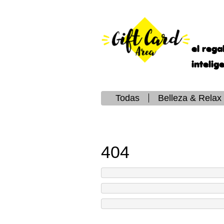
el rega
intelig
Todas
Belleza & Relax
404