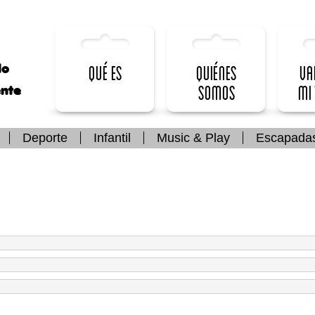
lo
Qué es
Quiénes
Va
somos
mi
ente
Deporte
Infantil
Music & Play
Escapada