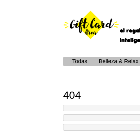
el rega
intelig
Todas
Belleza & Relax
404