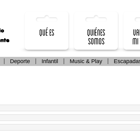
lo
Qué es
Quiénes
Va
somos
mi
ente
Deporte
Infantil
Music & Play
Escapada