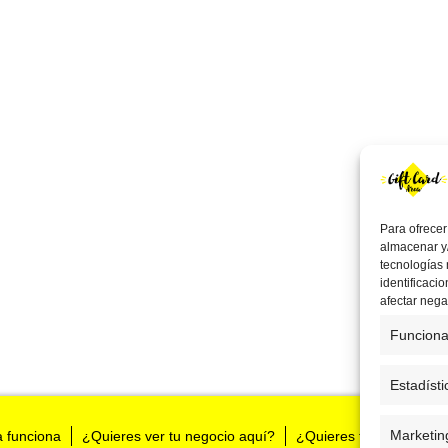
Para ofrecer
almacenar y/
tecnologías
identificaci
afectar nega
Funciona
Estadísti
Marketin
a funciona
¿Quieres ver tu negocio aquí?
¿Quieres tenernos en t