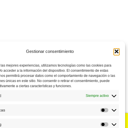
Gestionar consentimiento
 las mejores experiencias, utilizamos tecnologías como las cookies para
o acceder a la información del dispositivo. El consentimiento de estas
 nos permitirá procesar datos como el comportamiento de navegación o las
ones únicas en este sitio. No consentir o retirar el consentimiento, puede
tivamente a ciertas características y funciones.
l
Siempre activo
cas
Estadístic
g
u negocio?
Puntos de venta
Marketing