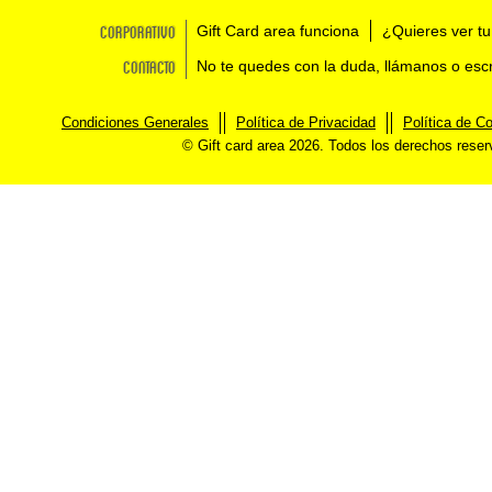
Corporativo
Gift Card area funciona
¿Quieres ver tu
Contacto
No te quedes con la duda, llámanos o esc
Condiciones Generales
Política de Privacidad
Política de C
© Gift card area 2026. Todos los derechos rese