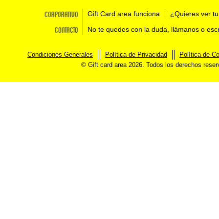
Corporativo
Gift Card area funciona
¿Quieres ver tu
Contacto
No te quedes con la duda, llámanos o esc
Condiciones Generales
Política de Privacidad
Política de C
© Gift card area 2026. Todos los derechos rese