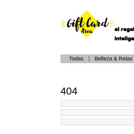
el rega
intelig
Todas
Belleza & Relax
404