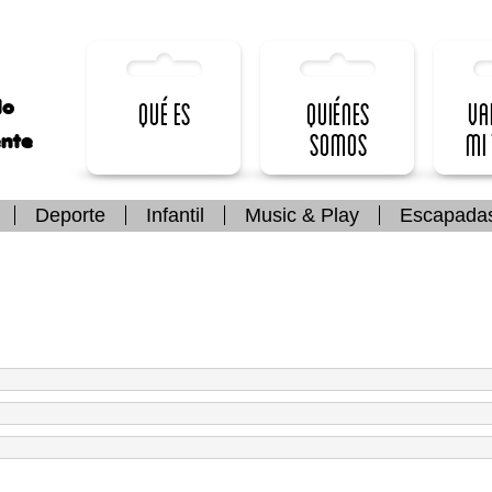
lo
Qué es
Quiénes
Va
somos
mi
ente
Deporte
Infantil
Music & Play
Escapada