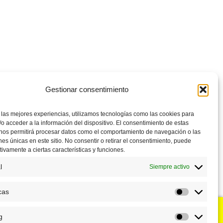
Gestionar consentimiento
 las mejores experiencias, utilizamos tecnologías como las cookies para
o acceder a la información del dispositivo. El consentimiento de estas
 nos permitirá procesar datos como el comportamiento de navegación o las
ones únicas en este sitio. No consentir o retirar el consentimiento, puede
tivamente a ciertas características y funciones.
l
Siempre activo
cas
Estadístic
g
u negocio?
Puntos de venta
Marketing