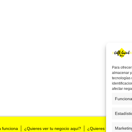
Para ofrecer
almacenar y/
tecnologías
identificaci
afectar nega
Funciona
Estadísti
Marketin
a funciona
¿Quieres ver tu negocio aquí?
¿Quieres tenernos en t