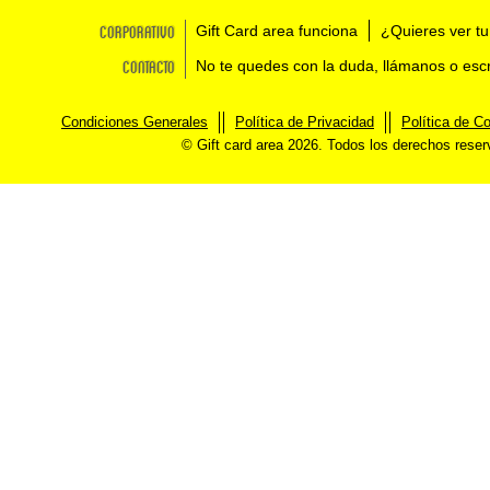
Corporativo
Gift Card area funciona
¿Quieres ver tu
Contacto
No te quedes con la duda, llámanos o esc
Condiciones Generales
Política de Privacidad
Política de C
© Gift card area 2026. Todos los derechos rese