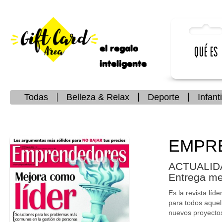
el regalo
Qué es
inteligente
Todas
Belleza & Relax
Deporte
Infanti
EMPR
ACTUALIDA
Entrega me
Es la revista lí
para todos aquel
nuevos proyectos