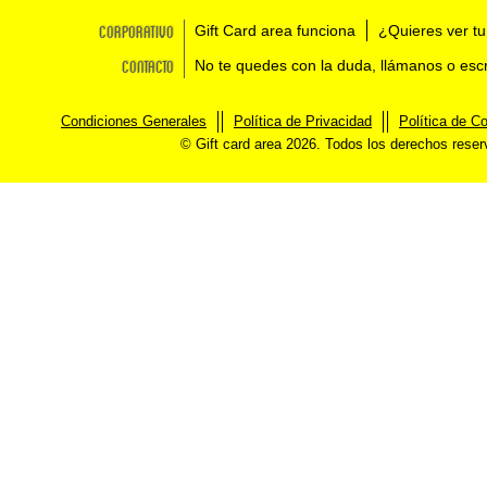
Corporativo
Gift Card area funciona
¿Quieres ver tu
Contacto
No te quedes con la duda, llámanos o esc
Condiciones Generales
Política de Privacidad
Política de C
© Gift card area 2026. Todos los derechos rese