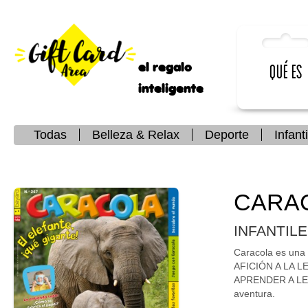
el regalo
Qué es
inteligente
Todas
Belleza & Relax
Deporte
Infanti
CARA
INFANTILES
Caracola es una 
AFICIÓN A LA L
APRENDER A LEER.
aventura.